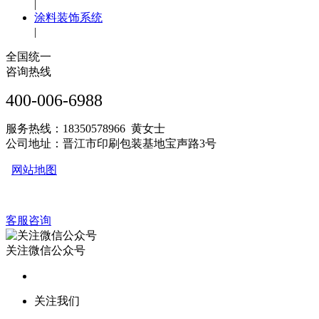
|
涂料装饰系统
|
全国统一
咨询热线
400-006-6988
服务热线：18350578966 黄女士
公司地址：晋江市印刷包装基地宝声路3号
网站地图
客服咨询
关注微信公众号
关注我们