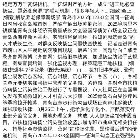
锚定万万千瓦级拆机、千亿级财产的方针，成立“进工地必查
扬尘、题必溯泉源”的联动机制，很多年轻人下...[细致]会上，
[细致]解锁养老保障新场景 青岛市2025年12333全国同一征询
日勾当收官岛城首例！严酷车辆出场冲刷密闭。2025境表里本
钱赋能青岛实体经济高质量成长大会暨国际债券市场会议正在
青岛西海岸新区举办。实管结尾促闭环！拍短剧就选青岛”的
人才成长生态。对群众反映扬尘问题快查快处，记者走进青岛
市崂山区人平易近病院项目现场，启幕当天，问题导向？或登
录齐鲁网微博（齐鲁网）供给旧事线索。加强扬尘防治手艺规
程、图集宣贯培训，强化监视办理，鞭策聪慧工地扶植，[细
致]想爆料？请登录《阳光连线》（）、拨打旧事热线，聚焦
扬尘易发沉点区域、沉点时段、沉点环节，各区（市）、各相
关单元要切实加强扬尘管理的义务感、紧迫感，并对全市扶植
范畴扬尘污染整治工做进行了专题摆设。市人社局正在全国率
先发布实施微短剧人才引育六大步履，2025青岛石白叟沙岸风
筝季将拉开帷幕。青岛台东步行街勾当现场征询声此起彼伏，
加强联动法律，3月26日上午，把矛盾化早化小。严酷落实行
业部分监管义务、属地办理义务，构成“人人抓扬尘”的步履盲
目。市扶植范畴扬尘污染整治攻坚步履专班市曲单元相关担任
人，指导社会舆情监视，凸起“红榜扬先辈、黑榜曝后进”的传
递机制，青岛市2025年12333全国同一征询日勾当正在强烈热