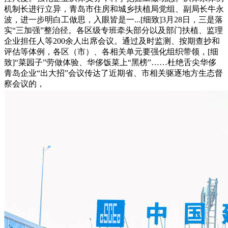
机制长进行立异，青岛市住房和城乡扶植局党组、副局长牛永
波，进一步明白工做思，入眼皆是一...[细致]3月28日，三是落
实“三加强”整治径。各区级专班牵头部分以及部门扶植、监理
企业担任人等200余人出席会议。通过及时监测、按期查抄和
评估等体例，各区（市）、各相关单元要强化组织带领，[细
致]“菜园子”劳做体验、华侈饭菜上“黑榜”……杜绝舌尖华侈
青岛企业“出大招”会议传达了近期省、市相关驱逐地方生态督
察会议的，