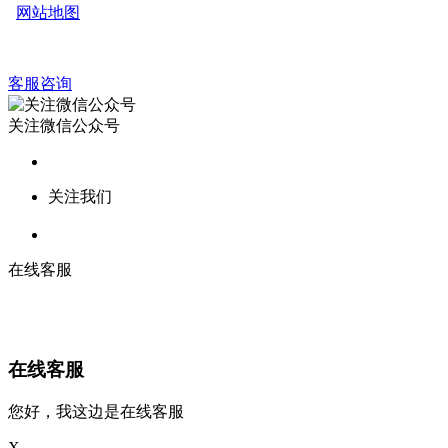
网站地图
客服咨询
关注微信公众号
关注我们
在线客服
在线客服
您好，我这边是在线客服
X