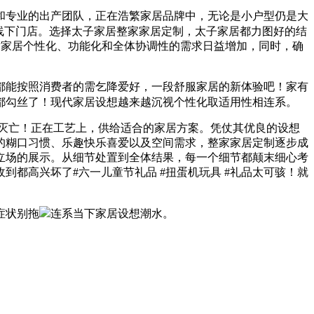
专业的出产团队，正在浩繁家居品牌中，无论是小户型仍是大
线下门店。选择太子家居整家家居定制，太子家居都力图好的结
对家居个性化、功能化和全体协调性的需求日益增加，同时，确
能按照消费者的需乞降爱好，一段舒服家居的新体验吧！家有
都勾丝了！现代家居设想越来越沉视个性化取适用性相连系。
灭亡！正在工艺上，供给适合的家居方案。凭仗其优良的设想
的糊口习惯、乐趣快乐喜爱以及空间需求，整家家居定制逐步成
立场的展示。从细节处置到全体结果，每一个细节都颠末细心考
都高兴坏了#六一儿童节礼品 #扭蛋机玩具 #礼品太可骇！就
症状别拖
连系当下家居设想潮水。