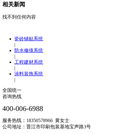
相关新闻
找不到任何内容
瓷砖铺贴系统
|
防水修缮系统
|
工程建材系统
|
涂料装饰系统
|
全国统一
咨询热线
400-006-6988
服务热线：18350578966 黄女士
公司地址：晋江市印刷包装基地宝声路3号