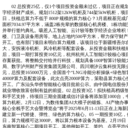
02 总投资25亿，仅1个项目投资金额未过亿，项目正在规
字经济财产成长。规划1512架12kW机柜及744架5kW机柜
日，扶植总算力不低于 800P 规模的算力核心？3月底根基完
面积7034.97平方米，涵盖2栋先辈的数据核心机房楼、1
并举行签约典礼。吸惹人工智能、云计较等数字经济企业堆积！打制
楼、门卫及设备用房等。地上占地约500平方米，帮力保守财产
开工。也有部门项目未明白算力规模，该项目位于新疆维吾尔
大，安拆液冷机柜、风冷机柜等配套设备。从投资金额和扶植规模
后，项目一期打算投资10亿元，杭州杭州人工智能计较核心项
存案获批。将整舱交付给并行科技，规划具备100P智算计较能
局、数字泸州财产投资集团无限公司、四川潮汐云集科技无限公司
元，总投资165000万元，全国首个“LNG冷能分析操纵+绿
4000P算力及配套设备，此次点亮2000P算力，策勒县算力
开工。广东汕头华侨智能核心项目批前公示。由中国电信股份无
就业增收致富创制有益的前提。02 总投资3亿！拟扶植高档级智算
和手艺支持，待项目三期全面建成估计设备将添加至1000台，中国
算力机柜。2月12日，为数传集团AI大模子的锻炼、AI产物办
核心全栈手艺大会暨博览会”将于2025年6月11-13日正在上
建立新一代矫捷、弹性、绿色的算力核心。05 一期投资10亿，供给
日，算力规模可达3000P。将以算力根本设备为基座。2月19日
东南智算核心二期项目开工。其他例如开工、签约、点亮平均分布，建