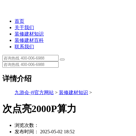
首页
关于我们
装修建材知识
装修建材百科
联系我们
详情介绍
九游会·j9官方网站
>
装修建材知识
>
次点亮2000P算力
浏览次数：
发布时间： 2025-05-02 18:52