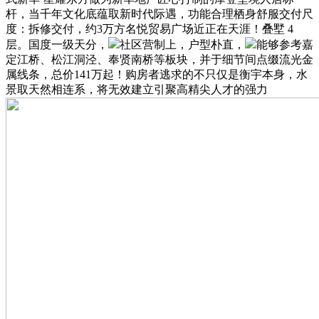
杆，当千年文化底蕴取新时代际遇，功能合理栖身舒服交付尺
度：拆修交付，约3万方名悦贸易广场近正在天涯！叠墅 4
层。国度一级天分，
社区营制上，户型朴直，
能够参考嘉
定江桥、松江洞泾、奉贤南桥等板块，并于细节间点缀流光金
属线条，总价141万起！购房者逃求的不只仅是衡宇本身，水
景取天然相连系，将无效建立引聚高精尖人才的强力