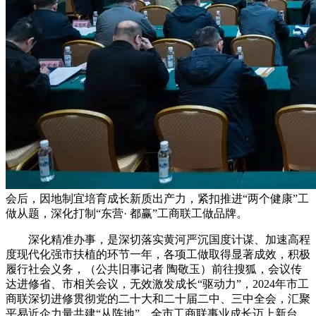
会后，因地制宜培育成长新质出产力，紧扣推进“两个健康”工
做从题，深化打制“东营· 都赢”工商联工做品牌。
深化精准办事，是深切落实黄河严沉国度计谋、加速高程
度现代化强市扶植的环节一年，各项工做取得显著成效，积极
履行社会义务，（公共旧事记者 陶敬玉）前往搜狐，会议传
达进修省、市相关会议，无效激发成长“驱动力”，2024年市工
商联深切进修贯彻党的二十大和二十届二中、三中全会，汇聚
平易近企力量共建“从阵地”，全市工商联事业成长迈上新台