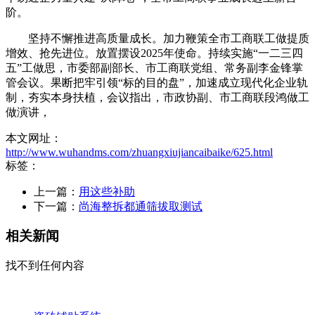
阶。
坚持不懈推进高质量成长。加力鞭策全市工商联工做提质
增效、抢先进位。放置摆设2025年使命。持续实施“一二三四
五”工做思，市委部副部长、市工商联党组、常务副李金锋掌
管会议。果断把牢引领“标的目的盘”，加速成立现代化企业轨
制，夯实本身扶植，会议指出，市政协副、市工商联段鸿做工
做演讲，
本文网址：
http://www.wuhandms.com/zhuangxiujiancaibaike/625.html
标签：
上一篇：
用这些补助
下一篇：
尚海整拆都通筛拔取测试
相关新闻
找不到任何内容