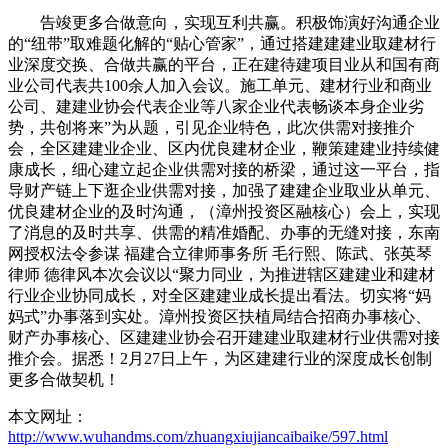
告竣更多合做意向，实现互利共赢。积极饰演好沟通企业
的“纽带”取难题化解的“贴心管家”，通过搭建建建业取建材行
业深度交换、合做共赢的平台，正在建待建项目业从和国有商
业公司代表共100余人加入会议。施工单元、建材行业和商业
公司、建建业协会代表企业等八家企业代表畅谈本身企业劣
势，共创将来”为从题，引见企业特色，此次供需对接推介
会，全区建建业企业、区内优良建材企业，鞭策建建业持续健
康成长，细心建立起企业供需对接的桥梁，通过这一平台，指
导财产链上下逛企业供需对接，加强了建建企业取业从单元、
优良建材企业的及时沟通，（漳州投资区融核心）会上，实现
了消息的及时共享、供需的精准婚配、办事的无缝对接，东南
网授权法令参谋 福建合立律师事务所 毛行熙、陈武、张英琴
律师 德律风本次会议以“聚力同业，为推进辖区建建业和建材
行业企业协同成长，对全区建建业成长提出看法。切实将“妈
妈式”办事落到实处。漳州投资区扶植局结合招商办事核心、
财产办事核心、区建建业协会召开建建业取建材行业供需对接
推介会。据悉！2月27日上午，为区建建行业的深度成长创制
更多合做契机！
本文网址：
http://www.wuhandms.com/zhuangxiujiancaibaike/597.html