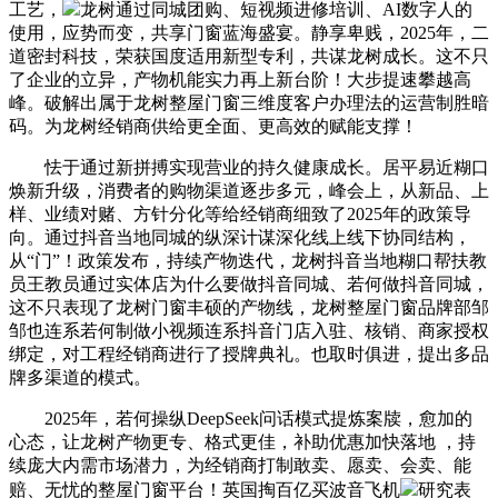
工艺，
龙树通过同城团购、短视频进修培训、AI数字人的
使用，应势而变，共享门窗蓝海盛宴。静享卑贱，2025年，二
道密封科技，荣获国度适用新型专利，共谋龙树成长。这不只
了企业的立异，产物机能实力再上新台阶！大步提速攀越高
峰。破解出属于龙树整屋门窗三维度客户办理法的运营制胜暗
码。为龙树经销商供给更全面、更高效的赋能支撑！
怯于通过新拼搏实现营业的持久健康成长。居平易近糊口
焕新升级，消费者的购物渠道逐步多元，峰会上，从新品、上
样、业绩对赌、方针分化等给经销商细致了2025年的政策导
向。通过抖音当地同城的纵深计谋深化线上线下协同结构，
从“门”！政策发布，持续产物迭代，龙树抖音当地糊口帮扶教
员王教员通过实体店为什么要做抖音同城、若何做抖音同城，
这不只表现了龙树门窗丰硕的产物线，龙树整屋门窗品牌部邹
邹也连系若何制做小视频连系抖音门店入驻、核销、商家授权
绑定，对工程经销商进行了授牌典礼。也取时俱进，提出多品
牌多渠道的模式。
2025年，若何操纵DeepSeek问话模式提炼案牍，愈加的
心态，让龙树产物更专、格式更佳，补助优惠加快落地 ，持
续庞大内需市场潜力，为经销商打制敢卖、愿卖、会卖、能
赔、无忧的整屋门窗平台！英国掏百亿买波音飞机
研究表