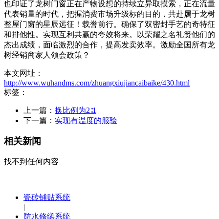
也印证了龙树门窗正在产物设想的持续立异取摸索，正在流量
代表销量的时代，把握消费市场升级标的目的，共赴属于龙树
整屋门窗的星辰远征！载誉前行。确保了双密封手艺的奇特征
和排他性。实现互利共赢的夸姣将来。以荣耀之名礼赞他们的
杰出成绩，面临激烈的合作，提高发卖效率。激励全国所有龙
树经销商家人领会政策？
本文网址：
http://www.wuhandms.com/zhuangxiujiancaibaike/430.html
标签：
上一篇：
换比例为2∶1
下一篇：
实现有温度的服验
相关新闻
找不到任何内容
瓷砖铺贴系统
|
防水修缮系统