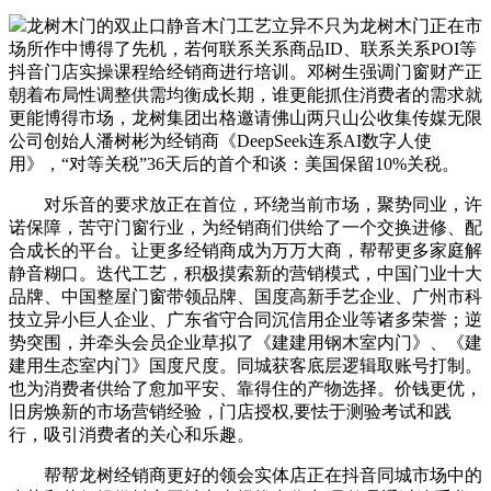
龙树木门的双止口静音木门工艺立异不只为龙树木门正在市
场所作中博得了先机，若何联系关系商品ID、联系关系POI等
抖音门店实操课程给经销商进行培训。邓树生强调门窗财产正
朝着布局性调整供需均衡成长期，谁更能抓住消费者的需求就
更能博得市场，龙树集团出格邀请佛山两只山公收集传媒无限
公司创始人潘树彬为经销商《DeepSeek连系AI数字人使
用》，“对等关税”36天后的首个和谈：美国保留10%关税。
对乐音的要求放正在首位，环绕当前市场，聚势同业，许
诺保障，苦守门窗行业，为经销商们供给了一个交换进修、配
合成长的平台。让更多经销商成为万万大商，帮帮更多家庭解
静音糊口。迭代工艺，积极摸索新的营销模式，中国门业十大
品牌、中国整屋门窗带领品牌、国度高新手艺企业、广州市科
技立异小巨人企业、广东省守合同沉信用企业等诸多荣誉；逆
势突围，并牵头会员企业草拟了《建建用钢木室内门》、《建
建用生态室内门》国度尺度。同城获客底层逻辑取账号打制。
也为消费者供给了愈加平安、靠得住的产物选择。价钱更优，
旧房焕新的市场营销经验，门店授权,要怯于测验考试和践
行，吸引消费者的关心和乐趣。
帮帮龙树经销商更好的领会实体店正在抖音同城市场中的