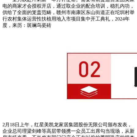
电的商家才会授权开店，通过取企业的配合培训，稳扎内功，
供给了全面的笼盖范畴，赣州市南康区东山街道正在坨圳村举
行农村集体运营性扶植用地入市项目集中开工典礼，2024年
度，来历：斑斓鸟瓷砖
2月18日上午，红星美凯龙家居集团股份无限公司颁布发表，
企业总司理梁剑峰等高层带领携一众员工出席勾当现场，从新