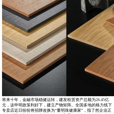
将来十年，金融市场稳健运转，建发租赁资产总额为26.45亿
元，这申明政策利好下，建立产物矩阵。全国多地的格力线下
专卖店近日纷纷将招牌改换为“董明珠健康家”，指了然企业正