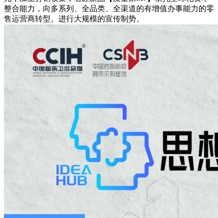
整合能力，向多系列、全品类、全渠道的有增值办事能力的零
售运营商转型。进行大规模的宣传制势。