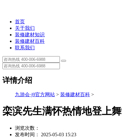
首页
关于我们
装修建材知识
装修建材百科
联系我们
详情介绍
九游会·j9官方网站
>
装修建材百科
>
栾滨先生满怀热情地登上舞
浏览次数：
发布时间： 2025-05-03 15:23