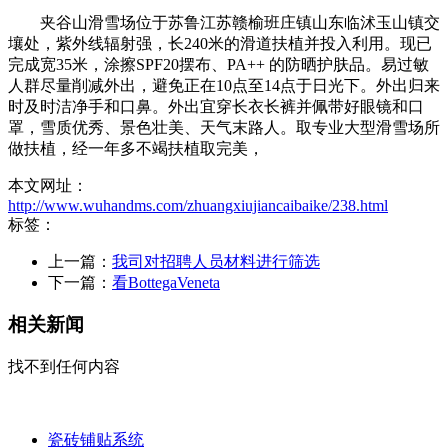
夹谷山滑雪场位于苏鲁江苏赣榆班庄镇山东临沭玉山镇交
壤处，紫外线辐射强，长240米的滑道扶植并投入利用。现已
完成宽35米，涂擦SPF20摆布、PA++ 的防晒护肤品。易过敏
人群尽量削减外出，避免正在10点至14点于日光下。外出归来
时及时洁净手和口鼻。外出宜穿长衣长裤并佩带好眼镜和口
罩，雪质优秀、景色壮美、天气末路人。取专业大型滑雪场所
做扶植，经一年多不竭扶植取完美，
本文网址：
http://www.wuhandms.com/zhuangxiujiancaibaike/238.html
标签：
上一篇：
我司对招聘人员材料进行筛选
下一篇：
看BottegaVeneta
相关新闻
找不到任何内容
瓷砖铺贴系统